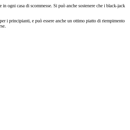
in ogni casa di scommesse. Si può anche sostenere che i black-jack
per i principianti, e può essere anche un ottimo piatto di riempimento
rse.