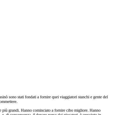
casinò sono stati fondati a fornire quei viaggiatori stanchi e gente del
commettere.
ate più grandi. Hanno cominciato a fornire cibo migliore. Hanno
 e, di conseguenza, il denaro perso dai giocatori, è cresciuto in