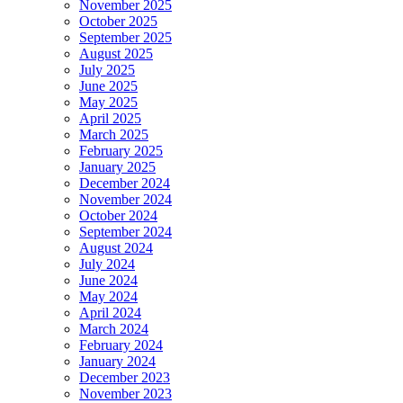
November 2025
October 2025
September 2025
August 2025
July 2025
June 2025
May 2025
April 2025
March 2025
February 2025
January 2025
December 2024
November 2024
October 2024
September 2024
August 2024
July 2024
June 2024
May 2024
April 2024
March 2024
February 2024
January 2024
December 2023
November 2023