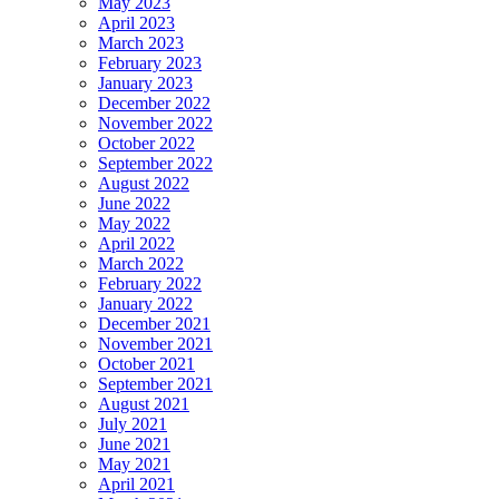
May 2023
April 2023
March 2023
February 2023
January 2023
December 2022
November 2022
October 2022
September 2022
August 2022
June 2022
May 2022
April 2022
March 2022
February 2022
January 2022
December 2021
November 2021
October 2021
September 2021
August 2021
July 2021
June 2021
May 2021
April 2021