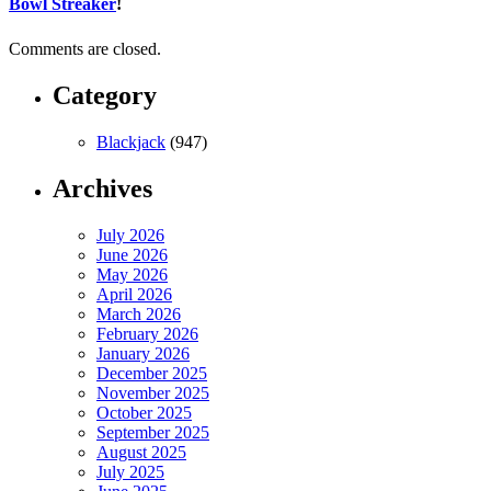
Bowl Streaker
!
Comments are closed.
Category
Blackjack
(947)
Archives
July 2026
June 2026
May 2026
April 2026
March 2026
February 2026
January 2026
December 2025
November 2025
October 2025
September 2025
August 2025
July 2025