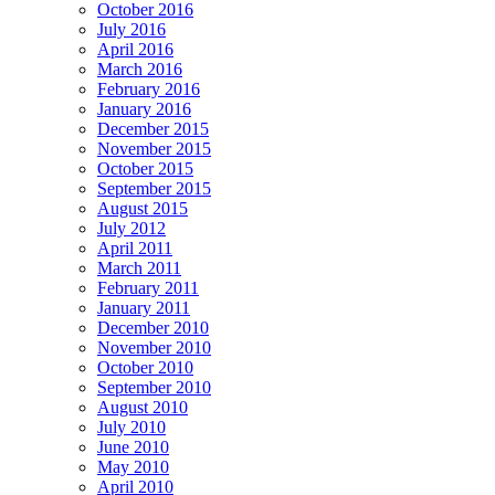
October 2016
July 2016
April 2016
March 2016
February 2016
January 2016
December 2015
November 2015
October 2015
September 2015
August 2015
July 2012
April 2011
March 2011
February 2011
January 2011
December 2010
November 2010
October 2010
September 2010
August 2010
July 2010
June 2010
May 2010
April 2010