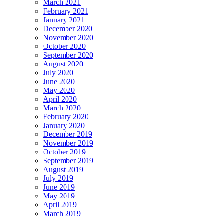
March 2021
February 2021
January 2021
December 2020
November 2020
October 2020
September 2020
August 2020
July 2020
June 2020
May 2020
April 2020
March 2020
February 2020
January 2020
December 2019
November 2019
October 2019
September 2019
August 2019
July 2019
June 2019
May 2019
April 2019
March 2019