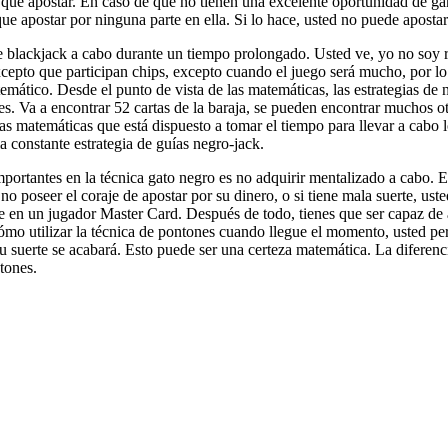
e que apostar. En caso de que no tienen una excelente oportunidad de g
que apostar por ninguna parte en ella. Si lo hace, usted no puede aposta
 blackjack a cabo durante un tiempo prolongado. Usted ve, yo no soy re
epto que participan chips, excepto cuando el juego será mucho, por lo 
emático. Desde el punto de vista de las matemáticas, las estrategias de 
es. Va a encontrar 52 cartas de la baraja, se pueden encontrar muchos o
 matemáticas que está dispuesto a tomar el tiempo para llevar a cabo l
a constante estrategia de guías negro-jack.
ortantes en la técnica gato negro es no adquirir mentalizado a cabo. 
no poseer el coraje de apostar por su dinero, o si tiene mala suerte, us
e en un jugador Master Card. Después de todo, tienes que ser capaz de 
ómo utilizar la técnica de pontones cuando llegue el momento, usted pe
 su suerte se acabará. Esto puede ser una certeza matemática. La diferen
tones.