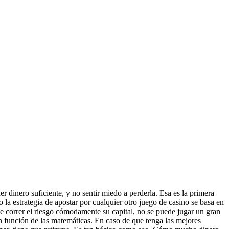
 dinero suficiente, y no sentir miedo a perderla. Esa es la primera
o la estrategia de apostar por cualquier otro juego de casino se basa en
e correr el riesgo cómodamente su capital, no se puede jugar un gran
en función de las matemáticas. En caso de que tenga las mejores