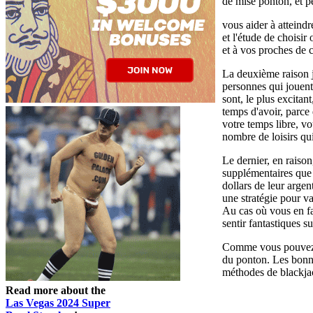
de mise ponton, et p
vous aider à atteind
et l'étude de choisi
et à vos proches de c
La deuxième raison j
personnes qui jouen
sont, le plus excita
temps d'avoir, parce
votre temps libre, v
nombre de loisirs qu
Le dernier, en raiso
supplémentaires que 
dollars de leur arge
une stratégie pour va
Au cas où vous en fa
sentir fantastiques s
Comme vous pouvez le
du ponton. Les bonnes
méthodes de blackjac
Read more about the
Las Vegas 2024 Super