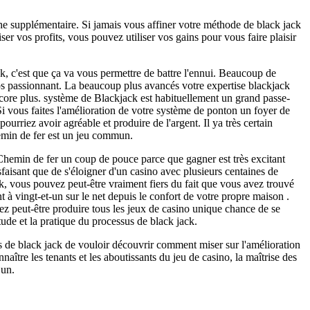
che supplémentaire. Si jamais vous affiner votre méthode de black jack
r vos profits, vous pouvez utiliser vos gains pour vous faire plaisir
k, c'est que ça va vous permettre de battre l'ennui. Beaucoup de
s passionnant. La beaucoup plus avancés votre expertise blackjack
encore plus. système de Blackjack est habituellement un grand passe-
Si vous faites l'amélioration de votre système de ponton un foyer de
rriez avoir agréable et produire de l'argent. Il ya très certain
hemin de fer est un jeu commun.
 Chemin de fer un coup de pouce parce que gagner est très excitant
faisant que de s'éloigner d'un casino avec plusieurs centaines de
ck, vous pouvez peut-être vraiment fiers du fait que vous avez trouvé
t à vingt-et-un sur le net depuis le confort de votre propre maison .
z peut-être produire tous les jeux de casino unique chance de se
tude et la pratique du processus de black jack.
s de black jack de vouloir découvrir comment miser sur l'amélioration
aître les tenants et les aboutissants du jeu de casino, la maîtrise des
 un.