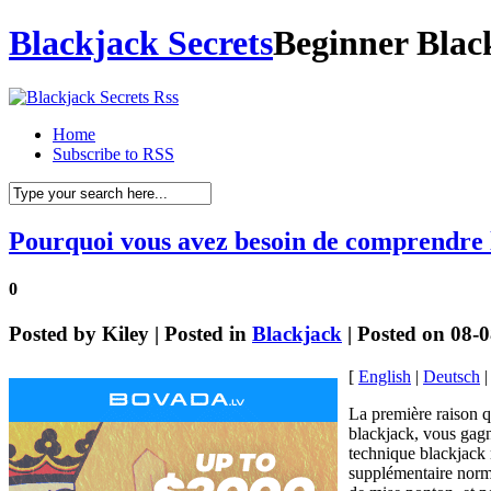
Blackjack Secrets
Beginner Blac
Home
Subscribe to RSS
Pourquoi vous avez besoin de comprendre 
0
Posted by
Kiley
| Posted in
Blackjack
| Posted on 08-
[
English
|
Deutsch
La première raison q
blackjack, vous gagn
technique blackjack
supplémentaire norma