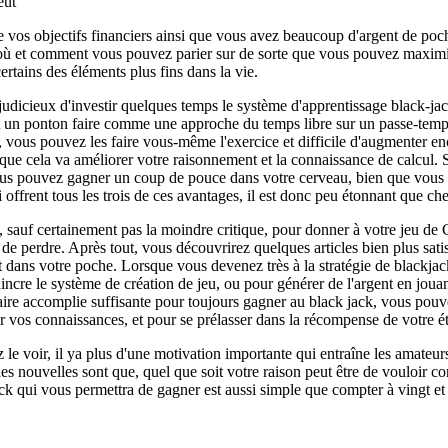
eut
re vos objectifs financiers ainsi que vous avez beaucoup d'argent de po
r où et comment vous pouvez parier sur de sorte que vous pouvez maximise
ertains des éléments plus fins dans la vie.
udicieux d'investir quelques temps le système d'apprentissage black-jac
t un ponton faire comme une approche du temps libre sur un passe-temp
nt, vous pouvez les faire vous-même l'exercice et difficile d'augmenter 
 que cela va améliorer votre raisonnement et la connaissance de calcul. 
ous pouvez gagner un coup de pouce dans votre cerveau, bien que vous pou
i offrent tous les trois de ces avantages, il est donc peu étonnant que c
n, sauf certainement pas la moindre critique, pour donner à votre jeu de
de perdre. Après tout, vous découvrirez quelques articles bien plus satis
nt dans votre poche. Lorsque vous devenez très à la stratégie de blackja
incre le système de création de jeu, ou pour générer de l'argent en jouan
ire accomplie suffisante pour toujours gagner au black jack, vous pouve
ur vos connaissances, et pour se prélasser dans la récompense de votre é
 voir, il ya plus d'une motivation importante qui entraîne les amateur
 nouvelles sont que, quel que soit votre raison peut être de vouloir conn
k qui vous permettra de gagner est aussi simple que compter à vingt et