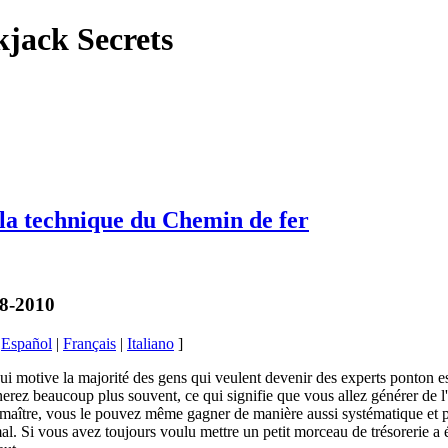
kjack Secrets
la technique du Chemin de fer
08-2010
|
Español
|
Français
|
Italiano
]
ui motive la majorité des gens qui veulent devenir des experts ponton es
erez beaucoup plus souvent, ce qui signifie que vous allez générer de l'a
 maître, vous le pouvez même gagner de manière aussi systématique et 
l. Si vous avez toujours voulu mettre un petit morceau de trésorerie a ét