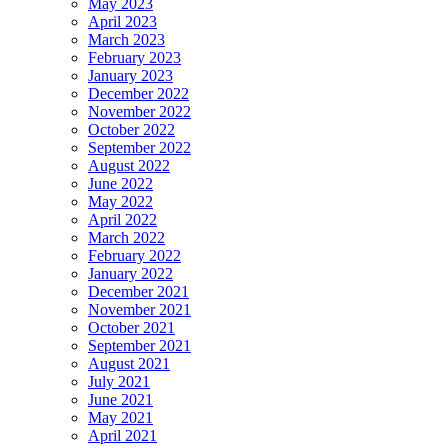
May 2023
April 2023
March 2023
February 2023
January 2023
December 2022
November 2022
October 2022
September 2022
August 2022
June 2022
May 2022
April 2022
March 2022
February 2022
January 2022
December 2021
November 2021
October 2021
September 2021
August 2021
July 2021
June 2021
May 2021
April 2021