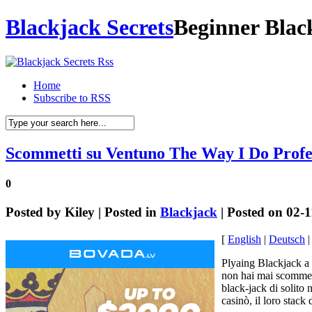
Blackjack Secrets
Beginner Blac
Home
Subscribe to RSS
Scommetti su Ventuno The Way I Do Profe
0
Posted by
Kiley
| Posted in
Blackjack
| Posted on 02-
[
English
|
Deutsch
Plyaing Blackjack a 
non hai mai scommess
black-jack di solito 
casinò, il loro stack