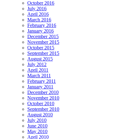
October 2016
July 2016
April 2016
March 2016
February 2016
January 2016
December 2015
November 2015
October 2015
September 2015
August 2015
July 2012
April 2011
March 2011
February 2011
January 2011
December 2010
November 2010
October 2010
September 2010
August 2010
July 2010
June 2010
May 2010
April 2010