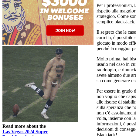
Per i professionisti
rispetto alla maggior
strategico. Come son
semplice black-jack, 
Il segreto che le cas
corretta, è possibil
giocato in modo effi
perché la maggior p
Molto prima, hai bis
usarlo nel caso in c
raddoppio, e rinuncia
avete almeno due arm
su come generare us
Per essere in grado d
non voglio che capisc
alle risorse di stabi
sulla speranza che no
non c'è assolutament
volta, insieme con la
informazioni, è possi
Read more about the
decisioni di consegue
Las Vegas 2024 Super
Blackjack!